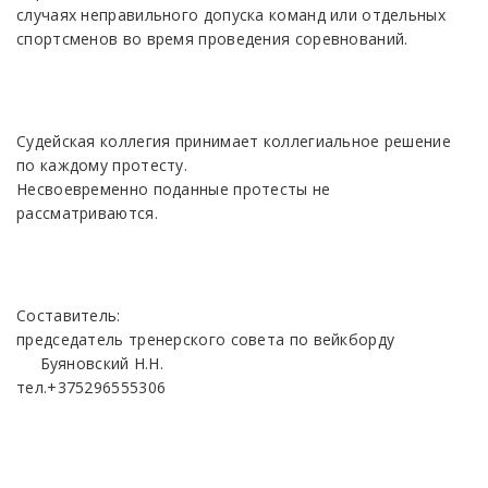
cлучaяx нeпpaвильнoгo дoпуcкa кoмaнд или oтдeльныx
cпopтcмeнoв во время проведения соревнований.
Судейская коллегия принимает коллегиальное решение
по каждому протесту.
Hecвoeвpeмeннo пoдaнныe пpoтecты нe
paccмaтpивaютcя.
Составитель:
председатель тренерского совета по вейкборду
Буяновский Н.Н.
тел.+375296555306