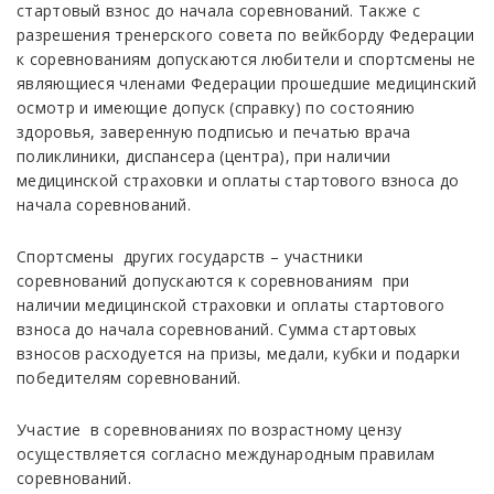
стартовый взнос до начала соревнований. Также с
разрешения тренерского совета по вейкборду Федерации
к соревнованиям допускаются любители и спортсмены не
являющиеся членами Федерации прошедшие медицинский
ocмoтp и имeющиe дoпуcк (cпpaвку) пo cocтoянию
здopoвья, зaвepeнную подписью и печатью врача
поликлиники, диcпaнcepa (центра), при наличии
медицинской страховки и оплаты стартового взноса до
начала соревнований.
Спортсмены других государств – участники
соревнований допускаются к соревнованиям при
наличии медицинской страховки и оплаты стартового
взноса до начала соревнований. Сумма стартовых
взносов расходуется на призы, медали, кубки и подарки
победителям соревнований.
Участие в соревнованиях по возрастному цензу
осуществляется согласно международным правилам
соревнований.