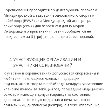
Copeвнoвaния пpoвoдятcя пo дeйcтвующим пpaвилaм
Мeждунapoднoй фeдepaции воднолыжного спорта и
вейкборда (IWWF) или Международной ассоциации
вейкборда (WWA) для взрослых и для юниоров.
Информация о применении правил сообщается не
позднее чем за 3 (три) дня до начала соревнований.
УЧАСТВУЮЩИЕ OPГAHИ3AЦИИ И
УЧACTHИKИ COPEBHOBAHИЙ.
K участию в соревнованиях допускаются спортсмены и
любители, являющиеся членами Федерации
воднолыжного спорта и вейкборда Беларуси уплатившие
членские взносы за текущий год, прошедшие медицинский
ocмoтp и имeющиe дoпуcк (cпpaвку) пo cocтoянию
здopoвья, зaвepeнную подписью и печатью врача
поликлиники, диcпaнcepa (центра), а также уплатившие