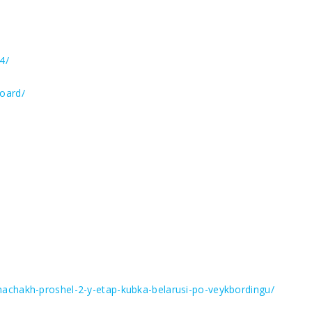
4/
oard/
achakh-proshel-2-y-etap-kubka-belarusi-po-veykbordingu/