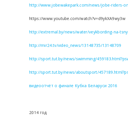
http://www.jobewakepark.com/news/jobe-riders-on
https://www.youtube.com/watch?v=d9ykXA9wy3w
http://extremal.by/news/water/veykbording-na-tsny
http://mir24.tv/video_news/13148735/13148709
http://sport.tut.by/news/swimming/459183.html
http://sport.tut.by/news/aboutsport/457189.htm
видеоотчёт о финале Кубка Беларуси 2016
2014 год