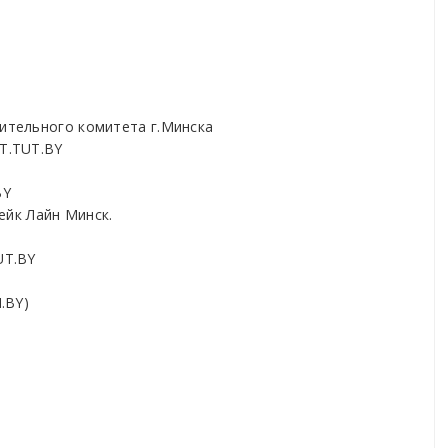
ительного комитета г.Минска
RT.TUT.BY
BY
Вейк Лайн Минск.
UT.BY
.BY)