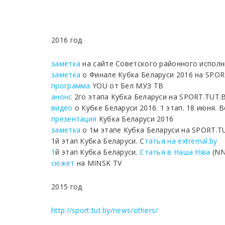
2016 год
заметка
на сайте Советского районного исполн
заметка
о Финале Кубка Беларуси 2016 на SPO
программа
YOU от Бел МУЗ ТВ
анонс
2го этапа Кубка Беларуси на SPORT.TUT.
видео
о Кубке Беларуси 2016. 1 этап. 18 июня. 
презентация
Кубка Беларуси 2016
заметка
о 1м этапе Кубка Беларуси на SPORT.T
1й этап Кубка Беларуси. C
татья на extremal.by
1
й этап Кубка Беларуси.
Статья в Наша Нiва
(NN
сюжет
на MINSK TV
2015 год
http://sport.tut.by/news/others/