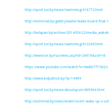
http://sport.tut.by/news/swimming/416772.html
http://extremal.by/gallery/water/wake-board-final-1
http://belapan.by/archive/2014/09/22/media_wakeb
http://sport.tut.by/news/swimming/413249.html
http://www.tvr.by/rus/news.asp?id=26919&cid=16
https://www.youtube.com/watch?v=Hw8b77Y1kQU
http://www.belpatriot.by/?p=14499
http://sport.tut.by/news/aboutsport/409904.html
http://extremal.by/news/water/vsem-wake-up-v-ush