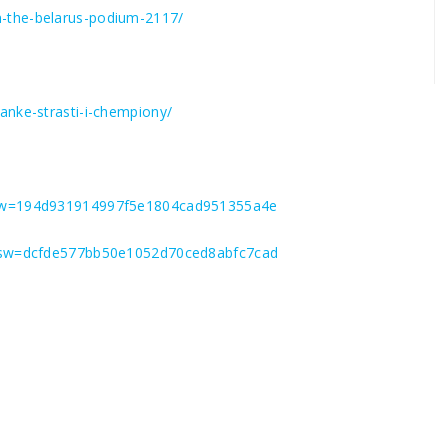
-the-belarus-podium-2117/
anke-strasti-i-chempiony/
?psw=194d931914997f5e1804cad951355a4e
l?psw=dcfde577bb50e1052d70ced8abfc7cad